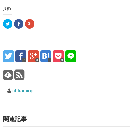
共有:
ク
F
ク
リ
a
リ
ッ
c
ッ
ク
e
ク
し
b
し
て
o
て
T
o
G
w
k
o
i
で
o
t
共
g
t
有
l
0
0
0
e
す
e
r
る
+
で
に
で
共
は
共
有
ク
有
(
リ
(
新
ッ
新
し
ク
し
い
ol-training
し
い
ウ
て
ウ
ィ
く
ィ
ン
だ
ン
ド
さ
ド
ウ
い
ウ
で
(
で
開
新
開
関連記事
き
し
き
ま
い
ま
す
ウ
す
)
ィ
)