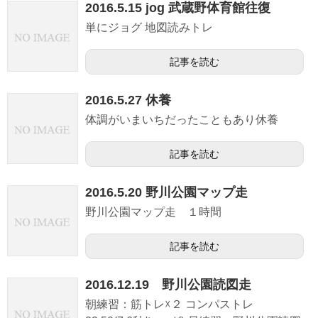
ン
2016.5.15 jog 武蔵野体育館往復
ド
ウ
で
単にジョグ 地図読みトレ
開
き
ま
す
記事を読む
)
2016.5.27 休養
体調がいまいちだったこともあり休養
記事を読む
2016.5.20 野川公園マップ走
野川公園マップ走 １時間
記事を読む
2016.12.19 野川公園読図走
朝練習：筋トレ☓２ コンパストレ