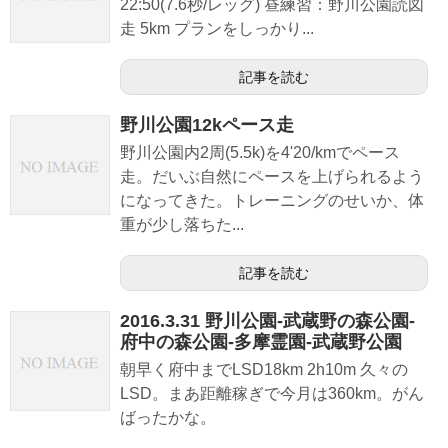
22:50(7.6秒/レッグ) 昼練習：野川公園読図
走 5km プランをしっかり...
記事を読む
野川公園12kペース走
野川公園内2周(5.5k)を4'20/kmでペース
走。だいぶ自然にペースを上げられるよう
になってきた。トレーニングのせいか、体
重が少し落ちた...
記事を読む
2016.3.31 野川公園-武蔵野の森公園-
府中の森公園-多摩霊園-武蔵野公園
朝早く府中までLSD18km 2h10m 久々の
LSD。まあ距離稼ぎで今月は360km。がん
ばったかな。