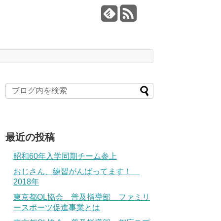
最近の投稿
昭和60年入学同期チーム参上
おじさん、練習がんばってます！
2018年
東京都OL協会 普及指導部 ファミリ
ースポーツ促進事業とは