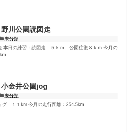
.21 野川公園読図走
未分類
走 本日の練習：読図走 ５ｋｍ 公園往復８ｋｍ 今月の
km
20 小金井公園jog
未分類
グ １１km 今月の走行距離：254.5km