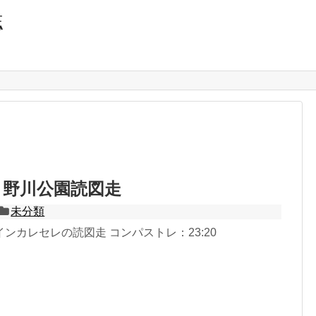
誌
.29 野川公園読図走
未分類
ンカレセレの読図走 コンパストレ：23:20