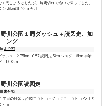
Dで１周しようとしたが、時間切れで途中で帰ってきた。
.5km(1h40m) 今月...
2.23 野川公園１周ダッシュ＋読図走、加
ンニング
未分類
ュ 2.75km 10:57 読図走 5km ジョグ 6km 加治
3.8km ...
.22 野川公園読図走
未分類
走 本日の練習：読図走５ｋｍ＋ジョグ７．５ｋｍ 今月の
２ｋｍ