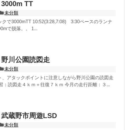
8 3000m TT
未分類
3000mTT 10:52(3:28,7:08) 3:30ペースのランナ
mで脱落。。 1...
.27 野川公園読図走
未分類
ト、アタックポイントに注意しながら野川公園の読図走
習：読図走４ｋｍ＋往復７ｋｍ 今月の走行距離：３...
.24 武蔵野市周遊LSD
未分類