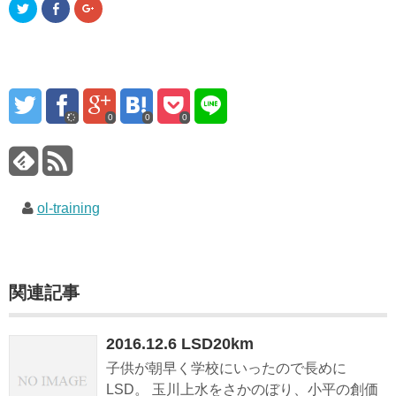
ク
F
ク
リ
a
リ
ッ
c
ッ
ク
e
ク
し
b
し
て
o
て
T
o
G
w
k
o
i
で
o
t
共
g
t
有
l
0
0
0
e
す
e
r
る
+
で
に
で
共
は
共
有
ク
有
(
リ
(
新
ッ
新
し
ク
し
い
ol-training
し
い
ウ
て
ウ
ィ
く
ィ
ン
だ
ン
ド
さ
ド
ウ
い
ウ
で
(
で
開
新
開
関連記事
き
し
き
ま
い
ま
す
ウ
す
)
ィ
)
ン
2016.12.6 LSD20km
ド
ウ
で
子供が朝早く学校にいったので長めに
開
き
LSD。 玉川上水をさかのぼり、小平の創価