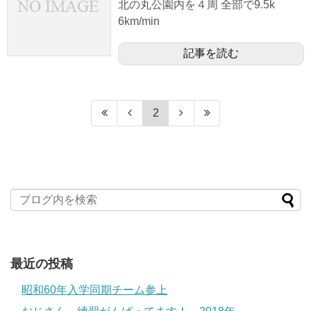
北の丸公園内を４周 全部で9.5k
6km/min
記事を読む
2
最近の投稿
昭和60年入学同期チーム参上