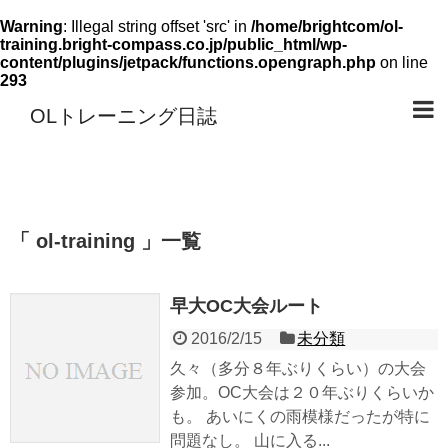
Warning
: Illegal string offset 'src' in
/home/brightcom/ol-
training.bright-compass.co.jp/public_html/wp-
content/plugins/jetpack/functions.opengraph.php
on line
293
OLトレーニング日誌
「 ol-training 」一覧
早大OC大会ルート
2016/2/15
未分類
久々（多分８年ぶりくらい）の大会
参加。OC大会は２０年ぶりくらいか
も。 あいにくの雨模様だったが特に
問題なし。 山に入る...